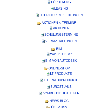
FÖRDERUNG
LEASING
LITERATUREMPFEHLUNGEN
AKTIONEN & TERMINE
AKTIONEN
SCHULUNGSTERMINE
VERANSTALTUNGEN
BIM
WAS IST BIM?
BIM VON AUTODESK
ONLINE-SHOP
LT PRODUKTE
LITERATURPRODUKTE
BÜROSTÜHLE
SYMBOLBIBLIOTHEKEN
NEWS-BLOG
ÜBER UNS