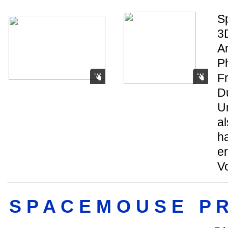
S
3
A
P
Fr
D
U
al
ha
e
Vo
S P A C E M O U S E P 