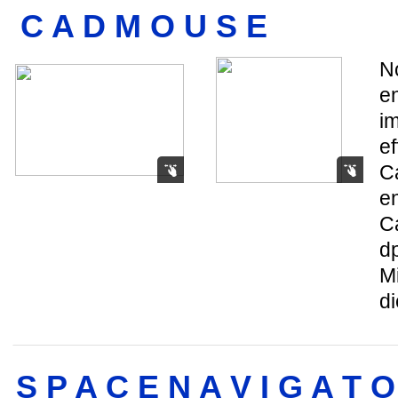
C A D M O U S E
N
en
i
ef
C
e
C
d
Mi
d
S P A C E N A V I G A T O