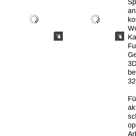
Sp
an
ko
Wo
Ka
Fu
Ge
3D
be
32
Fü
ak
sc
op
Ar