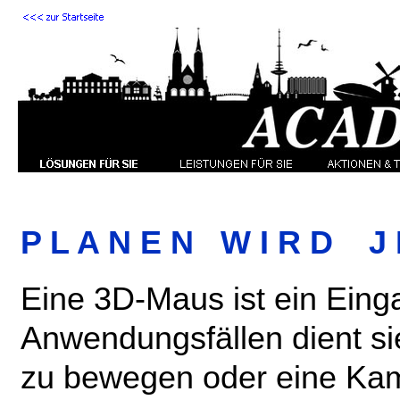
P L A N E N W I R D J 
Eine 3D-
Maus ist ein Eing
Anwendungsfällen dient sie
zu bewegen oder eine Kame